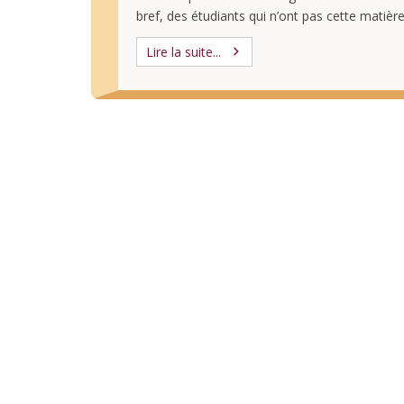
bref, des étudiants qui n’ont pas cette matièr
leur parcours principal (communication, langu
Lire la suite...
études européennes, etc.) mais qui s’y intéres
Les …