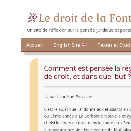
Le droit de la Fon
Un site de réflexion sur la pensée juridique et poli
Contact
Accueil
Textes et Etud
English Site
Comment est pensée la rè
de droit, et dans quel but ?
par Lauréline Fontaine
C’est le sujet que j’ai donné aux étudiants en
ou 3ème année à La Sorbonne Nouvelle et a
choisi le cours de droit dans le cadre du « Ser
Interdisciplinaire des Enseignements Mutualis