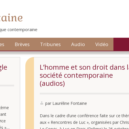
taine
tique contemporaine
es
Brèves
Tribunes
Audio
Vidéo
gle
L’homme et son droit dans l
société contemporaine
(audios)
par Lauréline Fontaine
 2ème
yant
Dans le cadre d’une conférence faite sur ce th
vice
aux « Rencontres de Luc », organisées par Chris
és »…
Le Corvic, à Luc en Diois (Drôme) le 26 octobr