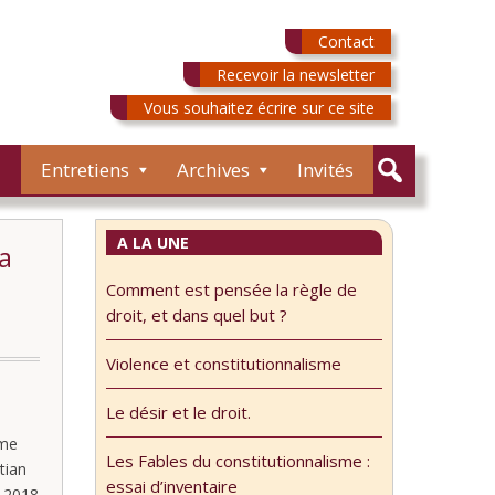
Contact
Recevoir la newsletter
Vous souhaitez écrire sur ce site
Entretiens
Archives
Invités
A LA UNE
a
Comment est pensée la règle de
droit, et dans quel but ?
Violence et constitutionnalisme
Le désir et le droit.
ème
Les Fables du constitutionnalisme :
tian
essai d’inventaire
e 2018