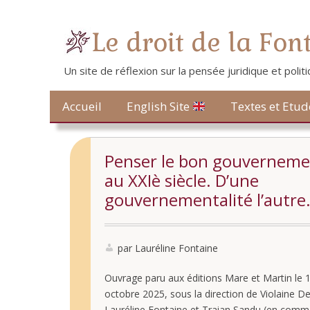
Le droit de la Fon
Un site de réflexion sur la pensée juridique et poli
Contact
Accueil
Textes et Etud
English Site
Penser le bon gouverneme
au XXIè siècle. D’une
gouvernementalité l’autre
par Lauréline Fontaine
Ouvrage paru aux éditions Mare et Martin le 
octobre 2025, sous la direction de Violaine Del
Lauréline Fontaine et Traian Sandu (en comm