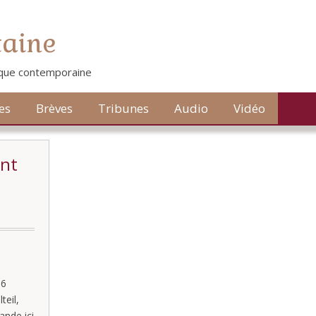
taine
tique contemporaine
es
Brèves
Tribunes
Audio
Vidéo
nt
.
16
teil,
ande ici