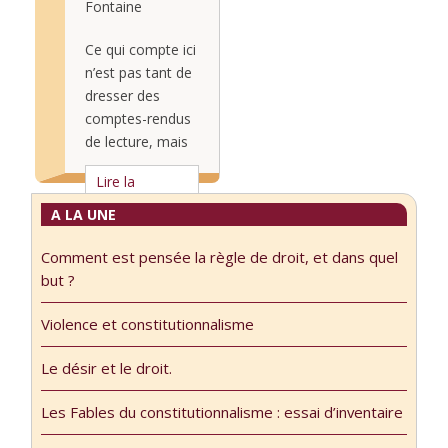
Constitution à
Fontaine
« désir » fait
l’épreuve de la
partie des grands
psychanalyse.
Ce qui compte ici
concepts de la
Freud avec
n’est pas tant de
psychanalyse, ce
Kelsen, par Paul-
dresser des
qui n’est pas le
Laurent Assoun,
comptes-rendus
cas du « droit »,
Psychanalyste,
de lecture, mais
…
Université Paris
de donner des
Lire la
Diderot Les
impressions de
suite...
nanosciences
lecture, à tort et
A LA UNE
sous le regard
à travers, hors
(ou pas) de la
Comment est pensée la règle de droit, et dans quel
des calendriers.
Constitution
but ?
Cette page n’a
française, par
pas été
Violence et constitutionnalisme
Bernard
alimentée depuis
Bartenlian,
2022 : Si j’ai lu
Le désir et le droit.
Chercheur CNRS
depuis, j’ai
…
beaucoup écrit
Les Fables du constitutionnalisme : essai d’inventaire
aussi,
notamment sur