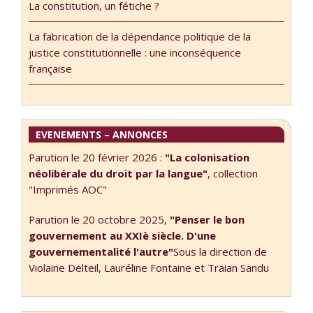
La constitution, un fétiche ?
les histoires que
l’on raconte,
La fabrication de la dépendance politique de la
dans ou hors …
justice constitutionnelle : une inconséquence
française
EVENEMENTS – ANNONCES
Parution le 20 février 2026 :
"La colonisation
néolibérale du droit par la langue"
, collection
"Imprimés AOC"
Parution le 20 octobre 2025,
"Penser le bon
gouvernement au XXIè siècle. D'une
gouvernementalité l'autre"
Sous la direction de
Violaine Delteil, Lauréline Fontaine et Traian Sandu