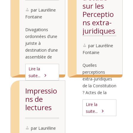
sur les
par Lauréline
Perceptio
Fontaine
ns extra-
juridiques
Divagations
ordonnées d’une
de la
juriste à
Constituti
par Lauréline
destination d’une
Fontaine
on (Partie
assemblée de
2/textes)
psychanalystes[1
Quelles
Lire la
] Le désir et le
perceptions
suite...
droit : en termes
extra-juridiques
de catégories de
de la Constitution
Impressio
la psychanalyse,
? Actes de la
ns de
le déséquilibre
journée d’étude
Lire la
semble patent :
lectures
du 15 octobre,
suite...
un bref aperçu de
Paris Sorbonne
la littérature
PARTIE 2 Le
suffit à faire
désir de
par Lauréline
apparaître que le