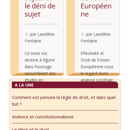
le déni de
Européen
sujet
ne
par Lauréline
par Lauréline
Fontaine
Fontaine
Ce texte est
Effectivité et
destiné à figurer
Droit de l’Union
dans l’ouvrage
Européenne sous
rassemblant des
le regard d’une
études en
analyse sociétale
A LA UNE
hommage à la
Par Lauréline
Lire la
Lire la
Professeure
FONTAINE
Comment est pensée la règle de droit, et dans quel
suite...
suite...
Catherine
Avertissement :
but ?
Labrusse, 2022.
ce texte est la
Les corps sans
version
Violence et constitutionnalisme
sujets et le déni
retravaillée d’une
de sujet[1] [1]
communication
Le désir et le droit.