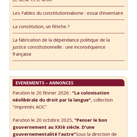
Les réflexions qui
faite à l’Université
suivent sont
de Strasbourg le
Les Fables du constitutionnalisme : essai d’inventaire
issues de
21 juin 2016, lors
l’écriture d’un
du colloque « Le
La constitution, un fétiche ?
ouvrage en cours
droit de l’Union
sur les évolutions
européenne à
La fabrication de la dépendance politique de la
du droit
l’aune de
justice constitutionnelle : une inconséquence
contemporain,
l’effectivité »,
française
dont certaines
organisé par les
ont déjà été
professeurs Aude
succinctement
Bouveresse et
exposées,
Dominique
EVENEMENTS – ANNONCES
notamment …
Ritleng. Un …
Parution le 20 février 2026 :
"La colonisation
néolibérale du droit par la langue"
, collection
"Imprimés AOC"
Parution le 20 octobre 2025,
"Penser le bon
gouvernement au XXIè siècle. D'une
gouvernementalité l'autre"
Sous la direction de