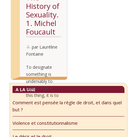
History of
Sexuality.
1. Michel
Foucault
par Lauréline
Fontaine
To designate
something is
undeniably to
take a look at
A LA UNE
this thing, it is to
Comment est pensée la règle de droit, et dans quel
make it be this
Lire la
but ?
thing that one
suite...
designates,
Violence et constitutionnalisme
which would
have taken
Le désir et le droit.