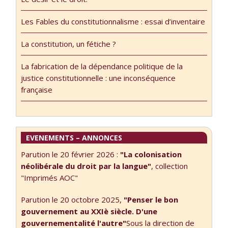
another meaning
if it had been
Les Fables du constitutionnalisme : essai d’inventaire
designated
otherwise.
La constitution, un fétiche ?
Truism? Perhaps.
But one cannot
La fabrication de la dépendance politique de la
forget or omit it
justice constitutionnelle : une inconséquence
without taking
française
the risk of not
seeing anything
of what men …
EVENEMENTS – ANNONCES
Parution le 20 février 2026 :
"La colonisation
néolibérale du droit par la langue"
, collection
"Imprimés AOC"
Parution le 20 octobre 2025,
"Penser le bon
gouvernement au XXIè siècle. D'une
gouvernementalité l'autre"
Sous la direction de