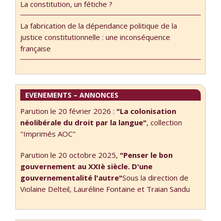
penser le …
La constitution, un fétiche ?
participent de
l’origine de ce
La fabrication de la dépendance politique de la
site. Dans le tout
justice constitutionnelle : une inconséquence
premier édito,
française
l’interrogation
fondatrice, et en
quelque sorte
programmatique,
EVENEMENTS – ANNONCES
était la …
Parution le 20 février 2026 :
"La colonisation
néolibérale du droit par la langue"
, collection
"Imprimés AOC"
Parution le 20 octobre 2025,
"Penser le bon
gouvernement au XXIè siècle. D'une
gouvernementalité l'autre"
Sous la direction de
Violaine Delteil, Lauréline Fontaine et Traian Sandu