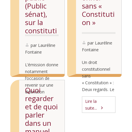
(Public
sans «
sénat),
Constituti
sur la
on »
constituti
onnalisati
par Lauréline
on de
par Lauréline
Fontaine
Fontaine
l’I.V.G.
Un droit
L’émission donne
constitutionnel
notamment
sans
l’occasion de
« Constitution » :
revenir sur une
Quoi
Deux regards. Le
distinction
droit
regarder
souvent faite
Lire la
constitutionnel
Lire la
et de quoi
entre « droit » et
suite...
au collège de
suite...
« liberté », pas si
parler
France (très
pertinente que
dans un
rapide) compte-
ça. L’émission
manuel
rendu des