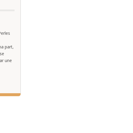
Perles
a part,
 se
par une
gie
hétique