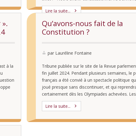
des plus radieux. …
Lire la suite...
 ».
Qu’avons-nous fait de la
24
Constitution ?
par Lauréline Fontaine
ast à la
Tribune publiée sur le site de la Revue parlemen
du
fin juillet 2024. Pendant plusieurs semaines, le p
uestion
français a été convié à un spectacle politique qui
eloppe
joué presque sans discontinuer, et qui reprendr
certainement dès les Olympiades achevées. Les
politiques, les journalistes et la plupart des « ex
Lire la suite...
» politistes et constitutionnalistes ont ainsi …