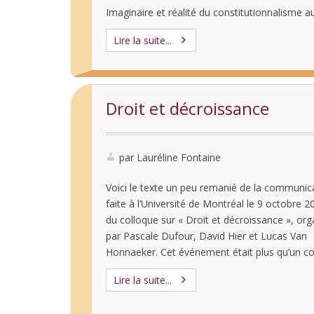
Imaginaire et réalité du constitutionnalisme a
prisme de la violence par Lauréline Fontaine L
Lire la suite...
constitutionnel charrie un ensemble …
Droit et décroissance
par Lauréline Fontaine
Voici le texte un peu remanié de la communic
faite à l’Université de Montréal le 9 octobre 2
du colloque sur « Droit et décroissance », org
par Pascale Dufour, David Hier et Lucas Van
Honnaeker. Cet événement était plus qu’un co
puisque conçu pour être le plus possible un li
Lire la suite...
réflexion. La première journée, …