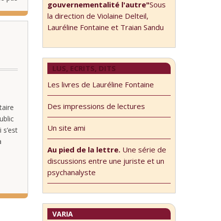
gouvernementalité l'autre"
Sous
la direction de Violaine Delteil,
Lauréline Fontaine et Traian Sandu
LUS, ECRITS, DITS
Les livres de Lauréline Fontaine
Des impressions de lectures
taire
ublic
Un site ami
 s’est
a
Au pied de la lettre.
Une série de
discussions entre une juriste et un
perts
psychanalyste
VARIA