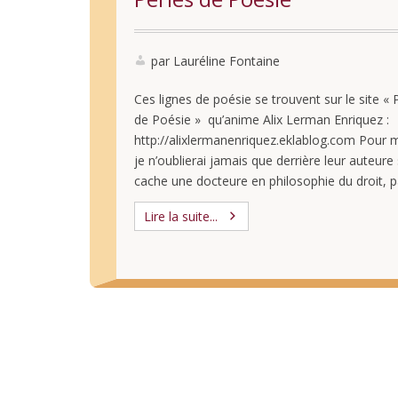
par Lauréline Fontaine
Ces lignes de poésie se trouvent sur le site « 
de Poésie » qu’anime Alix Lerman Enriquez :
http://alixlermanenriquez.eklablog.com Pour m
je n’oublierai jamais que derrière leur auteure
cache une docteure en philosophie du droit, 
thèse consacrée à « Esthétique et méthodolo
Lire la suite...
juridique formaliste. Pour un symbolisme est
appliqué au droit »… on ne se …