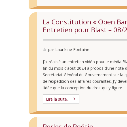
La Constitution « Open Bar
Entretien pour Blast – 08/
par Lauréline Fontaine
J’ai réalisé un entretien vidéo pour le média Bl
fin du mois d’août 2024 à propos d’une note 
Secrétariat Général du Gouvernement sur la q
de l’expédition des affaires courantes. J’y dév
l’idée que la conception du droit qui y figure
implicitement en fait une manne dans laquelle
Lire la suite...
piocher indéfiniment tous les …
Perles de Poésie