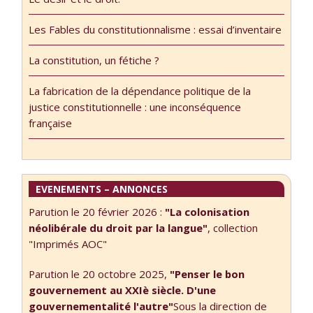
sur France
Culture le 10
Les Fables du constitutionnalisme : essai d’inventaire
février Le texte
du billet : Notre
La constitution, un fétiche ?
avenir
constitutionnel
La fabrication de la dépendance politique de la
ne s’annonce pas
justice constitutionnelle : une inconséquence
des plus radieux.
française
…
EVENEMENTS – ANNONCES
Parution le 20 février 2026 :
"La colonisation
néolibérale du droit par la langue"
, collection
"Imprimés AOC"
Parution le 20 octobre 2025,
"Penser le bon
gouvernement au XXIè siècle. D'une
gouvernementalité l'autre"
Sous la direction de