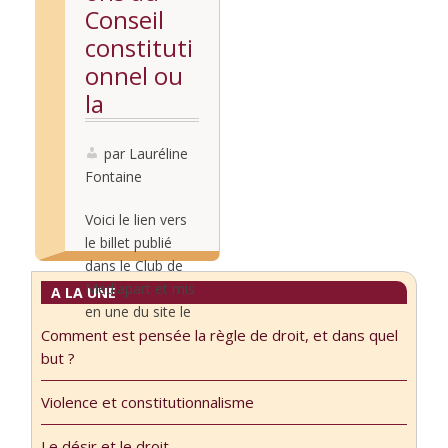
Conseil
constituti
onnel ou
la
neutralisa
tion du
par Lauréline
Fontaine
texte
constituti
Voici le lien vers
onnel
le billet publié
dans le Club de
Mediapart et mis
A LA UNE
en une du site le
Comment est pensée la règle de droit, et dans quel
1er février 2025.
Lire la
but ?
Voir aussi à ce
suite...
sujet mon
Violence et constitutionnalisme
passage dans La
Question du jour
Le désir et le droit.