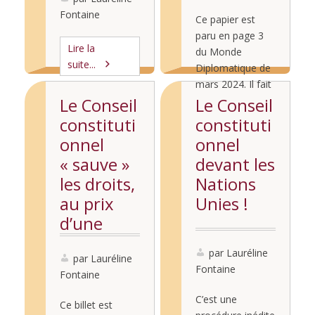
France
mais la « règle »
Fontaine
Culture,
Ce papier est
constitutionnelle
paru en page 3
lundi 10
est qu’il fallait
Lire la
du Monde
3/5è des voix
février
suite...
Diplomatique de
pour empêcher
2025
mars 2024. Il fait
sa nomination,
écho à celui paru
Le Conseil
Le Conseil
c’est-à-dire 59
Lire la
dans le numéro
voix…). Ce
constituti
constituti
suite...
d’avril 2023 (et
plateau était
onnel
onnel
disponible ici).
« surréaliste » …
« sauve »
devant les
les droits,
Nations
au prix
Unies !
d’une
incroyable
par Lauréline
lâcheté
par Lauréline
Fontaine
Fontaine
C’est une
Ce billet est