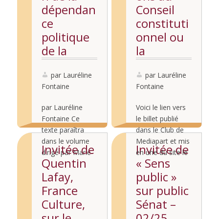
dépendan
Conseil
ce
constituti
politique
onnel ou
de la
la
justice
neutralisa
constituti
par Lauréline
tion du
par Lauréline
Fontaine
Fontaine
onnelle :
texte
une
constituti
par Lauréline
Voici le lien vers
inconséqu
onnel
Fontaine Ce
le billet publié
ence
texte paraîtra
dans le Club de
dans le volume
Mediapart et mis
française
Invitée de
Invitée de
dirigé par Marie-
en une du site le
Quentin
« Sens
Elisabeth
1er février 2025.
Lire la
Lire la
Lafay,
public »
Baudoin, Des
Voir aussi à ce
suite...
suite...
juges aux Yeux
sujet mon
France
sur public
Bandés, à
passage dans La
Culture,
Sénat –
paraître aux
Question du jour
sur le
02/25