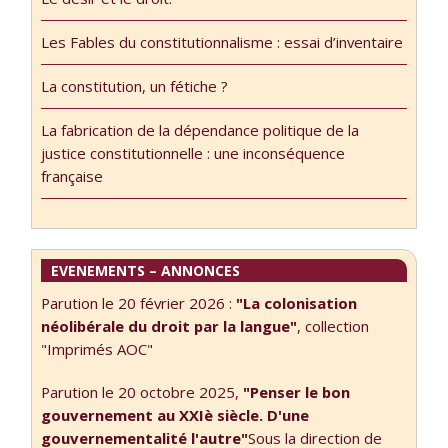
sur France
peu, un encart
Culture le 10
tout ce qu’il y a
Les Fables du constitutionnalisme : essai d’inventaire
février Le texte
de plus anodin
du billet : Notre
dans le quotidien
La constitution, un fétiche ?
avenir
Libération
constitutionnel
rapportait un fait
La fabrication de la dépendance politique de la
ne s’annonce pas
…
justice constitutionnelle : une inconséquence
des plus radieux.
française
…
EVENEMENTS – ANNONCES
Parution le 20 février 2026 :
"La colonisation
néolibérale du droit par la langue"
, collection
"Imprimés AOC"
Parution le 20 octobre 2025,
"Penser le bon
gouvernement au XXIè siècle. D'une
gouvernementalité l'autre"
Sous la direction de