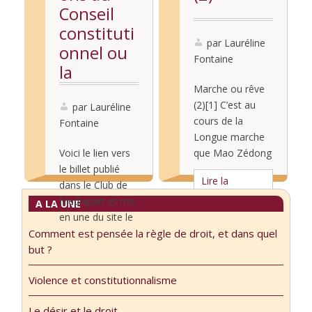
Conseil
constituti
par Lauréline
onnel ou
Fontaine
la
neutralisa
Marche ou rêve
(2)[1] C’est au
tion du
par Lauréline
cours de la
Fontaine
texte
Longue marche
constituti
Voici le lien vers
que Mao Zédong
onnel
le billet publié
s’imposa comme
Lire la
dans le Club de
le leader des
suite...
Mediapart et mis
communistes
A LA UNE
en une du site le
chinois, qui les
Comment est pensée la règle de droit, et dans quel
1er février 2025.
conduisit à la
Lire la
but ?
Voir aussi à ce
victoire finale. La
suite...
sujet mon
marche fut
Violence et constitutionnalisme
passage dans La
mortelle pour
Question du jour
beaucoup. Il y a
Le désir et le droit.