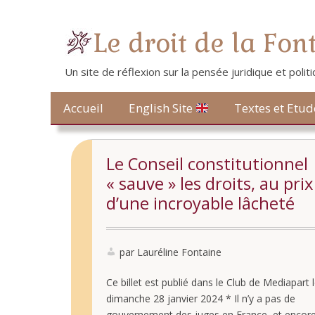
Le droit de la Fon
Un site de réflexion sur la pensée juridique et poli
Contact
Accueil
Textes et Etud
English Site
Le Conseil constitutionnel
« sauve » les droits, au prix
d’une incroyable lâcheté
par Lauréline Fontaine
Ce billet est publié dans le Club de Mediapart 
dimanche 28 janvier 2024 * Il n’y a pas de
gouvernement des juges en France, et encor