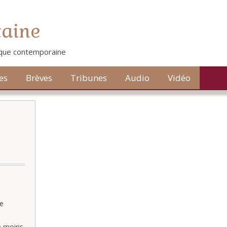
taine
tique contemporaine
es
Brèves
Tribunes
Audio
Vidéo
le
e moins