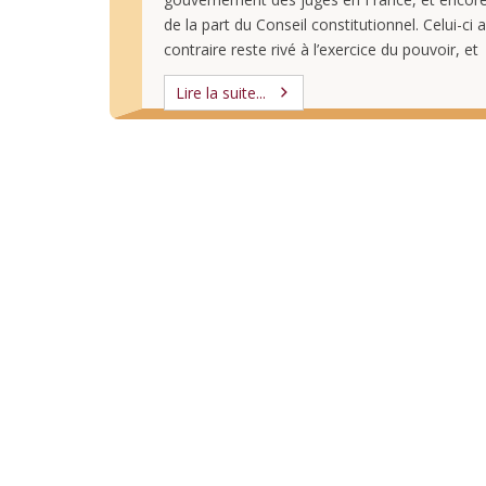
de la part du Conseil constitutionnel. Celui-ci 
contraire reste rivé à l’exercice du pouvoir, et
singulièrement du pouvoir exécutif, dont il val
Lire la suite...
presque tous les caprices. …