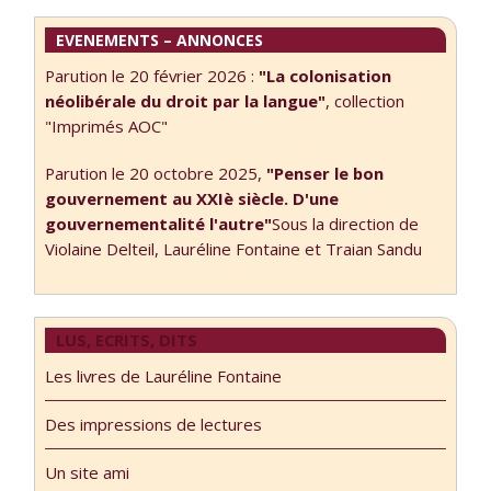
Cette rencontre
EVENEMENTS – ANNONCES
annuelle est tout
à fait …
Parution le 20 février 2026 :
"La colonisation
néolibérale du droit par la langue"
, collection
"Imprimés AOC"
Parution le 20 octobre 2025,
"Penser le bon
gouvernement au XXIè siècle. D'une
gouvernementalité l'autre"
Sous la direction de
Violaine Delteil, Lauréline Fontaine et Traian Sandu
LUS, ECRITS, DITS
Les livres de Lauréline Fontaine
Des impressions de lectures
Un site ami