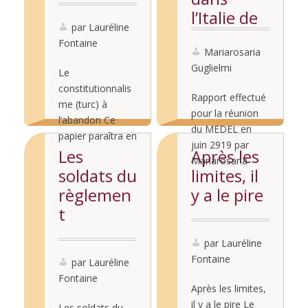
l’Italie de
par Lauréline
Salvini
Fontaine
Mariarosaria
Guglielmi
Le
constitutionnalis
Rapport effectué
me (turc) à
pour la réunion
l’abandon Ce
du MEDEL en
papier paraîtra en
juin 2919 par
juillet 2018 aux
Les
Après les
Mariarosaria
Lire la
éditions l’Epitoge
soldats du
limites, il
Guglielmi/ Report
suite...
dans l’ouvrage
Lire la
règlemen
y a le pire
delivered at the
« Liberté(s) ! En
suite...
MEDEL meeting
t
Turquie ? En
in June 2019 by
Méditerranée !
Mariarosaria
par Lauréline
coordonné par le
Guglielmi
Fontaine
Laboratoire
par Lauréline
Mariarosaria
Méditerranéen
Fontaine
Guglielmi is
Après les limites,
de droit public et
currently deputy
il y a le pire Le
Les soldats du