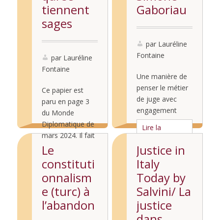
tiennent
Gaboriau
sages
par Lauréline
Fontaine
par Lauréline
Fontaine
Une manière de
penser le métier
Ce papier est
de juge avec
paru en page 3
engagement
du Monde
Diplomatique de
Lire la
mars 2024. Il fait
suite...
écho à celui paru
Le
Justice in
Lire la
dans le numéro
constituti
Italy
suite...
d’avril 2023 (et
onnalism
Today by
disponible ici).
e (turc) à
Salvini/ La
l’abandon
justice
dans