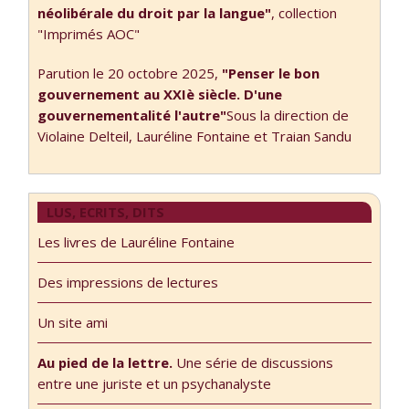
différents objets
néolibérale du droit par la langue"
, collection
et secteurs de la
"Imprimés AOC"
vie politique,
Parution le 20 octobre 2025,
"Penser le bon
économique …
gouvernement au XXIè siècle. D'une
gouvernementalité l'autre"
Sous la direction de
Violaine Delteil, Lauréline Fontaine et Traian Sandu
LUS, ECRITS, DITS
Les livres de Lauréline Fontaine
Des impressions de lectures
Un site ami
Au pied de la lettre.
Une série de discussions
entre une juriste et un psychanalyste