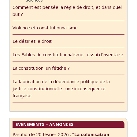
l’ouvrage dont ils
Comment est pensée la règle de droit, et dans quel
humaines et
parlent. …
Lire la
but ?
sociales »
suite...
Séminaire
Violence et constitutionnalisme
2017/2018 La
Sorbonne
Le désir et le droit.
Nouvelle – Ecole
Doctorale 514
Les Fables du constitutionnalisme : essai d’inventaire
Séminaire conçu
et animé par
La constitution, un fétiche ?
Lauréline
Fontaine et Yves-
La fabrication de la dépendance politique de la
Edouard Le Bos
justice constitutionnelle : une inconséquence
Le séminaire
française
invite des
chercheurs issus
de l’ensemble
des disciplines
EVENEMENTS – ANNONCES
académiques et
interrogeant
Parution le 20 février 2026 :
"La colonisation