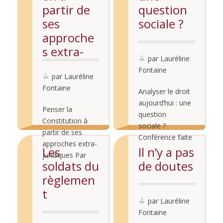
partir de
question
ses
sociale ?
approche
s extra-
par Lauréline
juridiques
Fontaine
par Lauréline
Fontaine
Analyser le droit
aujourd’hui : une
Penser la
question
Constitution à
sociale ?
partir de ses
Conférence faite
approches extra-
à l’Université
Les
Il n’y a pas
juridiques Par
Lire la
d’Aix-en-
soldats du
de doutes
Lauréline
suite...
Provence, à
Lire la
règlemen
Fontaine Ninon
l’invitation de
suite...
Forster Olivier
t
l’U.M.R. 7318
Peiffert Tania
par Lauréline
DICE, Droits
Racho[1]
Fontaine
International,