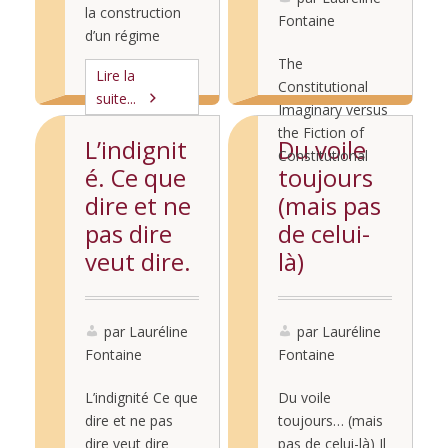
onal Law
était d’
la construction
ce dernier
Fontaine
« informer » la
d’un régime
registre que le
classe …
totalitaire semble
The
droit est souvent
Lire la
se faire autour
Constitutional
« le plus fort », et
suite...
de plusieurs
Imaginary versus
c’est un certain
éléments, dont
the Fiction of
état d’esprit qui …
L’indignit
Du voile
celui de la langue.
Constitutional
é. Ce que
toujours
La fameuse
Law Translated
Lire la
novlangue est
dire et ne
(mais pas
from the French
suite...
une destruction
by John Angell
pas dire
de celui-
du langage,
The French
veut dire.
là)
symbolisée par le
version of this
réductionnisme
essay will appear
du vocabulaire et
in Jurisprudence,
par Lauréline
par Lauréline
une certaine
Revue Critique,
Fontaine
Fontaine
logicisation des
2016, vol. 2. and
constructions
is on line The
L’indignité Ce que
Du voile
verbales. C’est
idea that
dire et ne pas
toujours… (mais
dire si le
constitutions
dire veut dire
pas de celui-là) Il