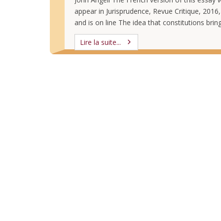
appear in Jurisprudence, Revue Critique, 2016, 
and is on line The idea that constitutions brin
they say into existenceis widely accepted. The
Lire la suite...
enunciation makes fictional entities become 