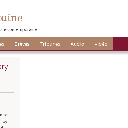
taine
tique contemporaine
es
Brèves
Tribunes
Audio
Vidéo
ary
n of
h by
ill