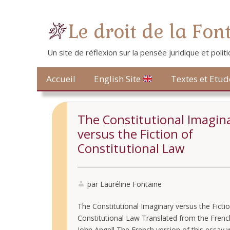
Le droit de la Fon
Un site de réflexion sur la pensée juridique et poli
Contact
Accueil
Textes et Etud
English Site
The Constitutional Imagin
versus the Fiction of
Constitutional Law
par Lauréline Fontaine
The Constitutional Imaginary versus the Fictio
Constitutional Law Translated from the Frenc
John Angell The French version of this essay w