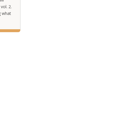
vol. 2.
g what
 act of
…