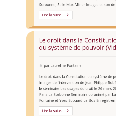
Sorbonne, Salle Max Milner Images et son de
l’intervention (Parties 1 et 2)
Lire la suite...
Le droit dans la Constituti
du système de pouvoir (Vi
par Lauréline Fontaine
Le droit dans la Constitution du système de p
Images de l’intervention de Jean-Philippe Rob
le séminaire Les usages du droit le 26 mars 2
Paris La Sorbonne Séminaire co-animé par La
Fontaine et Yves-Edouard Le Bos Enregistre
vidéo en 2 parties Voir aussi quelques réflexio
Lire la suite...
partir de l’intervention : Après quoi court …