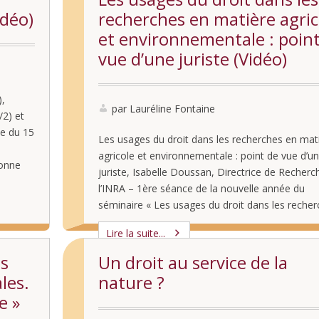
idéo)
recherches en matière agric
et environnementale : poin
vue d’une juriste (Vidéo)
),
par Lauréline Fontaine
/2) et
ce du 15
Les usages du droit dans les recherches en mat
agricole et environnementale : point de vue d’u
bonne
juriste, Isabelle Doussan, Directrice de Recherc
aire
l’INRA – 1ère séance de la nouvelle année du
séminaire « Les usages du droit dans les reche
académiques en sciences humaines et sociales »
Lire la suite...
novembre 2017 (thématique et programme du 
es
Un droit au service de la
les.
nature ?
e »