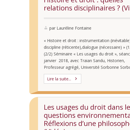
relations disciplinaires ? (V
par Lauréline Fontaine
« Histoire et droit : instrumentation (inévitable
discipline (réticente),dialogue (nécessaire) » (1
(2/2) Séminaire « Les usages du droit », séan
janvier 2018, avec Traian Sandu, Historien,
Professeur agrégé, Université Sorbonne Sor
Nouvelle (thématique et programme du sémin
Lire la suite...
2017-2018 ici)
Les usages du droit dans l
questions environnementa
Réflexions d’une philosoph