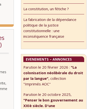
a
La constitution, un fétiche ?
et
La fabrication de la dépendance
politique de la justice
constitutionnelle : une
es
inconséquence française
)
EVENEMENTS – ANNONCES
Parution le 20 février 2026 :
"La
rmes
colonisation néolibérale du droit
9
par la langue"
, collection
ite,
"Imprimés AOC"
ramme
Parution le 20 octobre 2025,
"Penser le bon gouvernement au
XXIè siècle. D'une