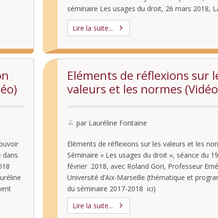
séminaire Les usages du droit, 26 mars 2018, L
Sorbonne, Paris, animé par Lauréline Fontaine 
Lire la suite...
Yves-Edouard Le Bos Analyser un discours …
on
Eléments de réflexions sur l
déo)
valeurs et les normes (Vidéo
par Lauréline Fontaine
ouvoir
Eléments de réflexions sur les valeurs et les no
é dans
Séminaire « Les usages du droit », séance du 1
018
février 2018, avec Roland Gori, Professeur Emér
uréline
Université d’Aix-Marseille (thématique et prog
ment
du séminaire 2017-2018 ici)
ns à
Lire la suite...