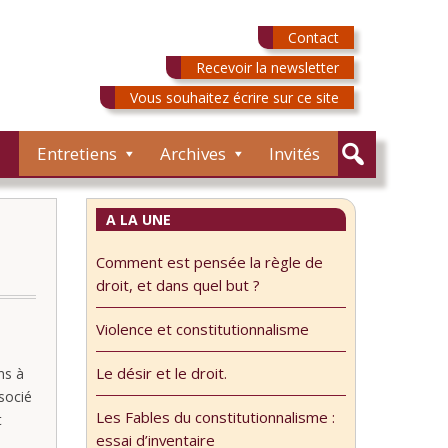
Contact
Recevoir la newsletter
Vous souhaitez écrire sur ce site
Entretiens
Archives
Invités
A LA UNE
Comment est pensée la règle de
droit, et dans quel but ?
Violence et constitutionnalisme
Le désir et le droit.
ns à
ssocié
Les Fables du constitutionnalisme :
t
essai d’inventaire