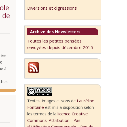
ole
Diversions et digressions
t de
Archive des Newsletters
Toutes les petites pensées
envoyées depuis décembre 2015
ière
ne
he à
rches
 le 6
…
Lauréline
Textes, images et sons
de
Fontaine
est mis à disposition selon
licence Creative
les termes de la
Commons. Attribution - Pas
d'Utilisation Commerciale - Pas de