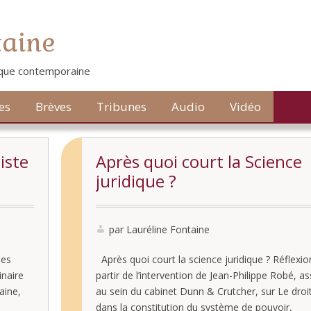
taine
tique contemporaine
es
Brèves
Tribunes
Audio
Vidéo
iste
Après quoi court la Science
juridique ?
par Lauréline Fontaine
les
Après quoi court la science juridique ? Réflexio
inaire
partir de l’intervention de Jean-Philippe Robé, a
aine,
au sein du cabinet Dunn & Crutcher, sur Le droi
dans la constitution du système de pouvoir,