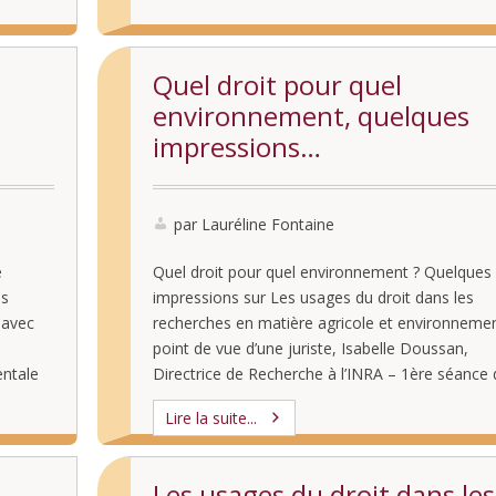
Quel droit pour quel
environnement, quelques
impressions…
par Lauréline Fontaine
e
Quel droit pour quel environnement ? Quelques
es
impressions sur Les usages du droit dans les
 avec
recherches en matière agricole et environnemen
point de vue d’une juriste, Isabelle Doussan,
entale
Directrice de Recherche à l’INRA – 1ère séance 
7-2018
nouvelle année du séminaire « Les usages du dr
Lire la suite...
dans les recherches académiques en sciences
humaines et …
Les usages du droit dans les