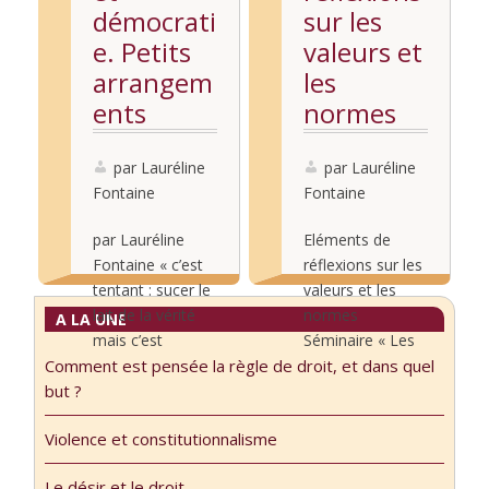
démocrati
sur les
e. Petits
valeurs et
arrangem
les
ents
normes
(Vidéo)
par Lauréline
par Lauréline
Fontaine
Fontaine
par Lauréline
Eléments de
Fontaine « c’est
réflexions sur les
tentant : sucer le
valeurs et les
lait de la vérité
normes
A LA UNE
mais c’est
Séminaire « Les
Comment est pensée la règle de droit, et dans quel
toxique : ça
usages du
Lire la
Lire la
but ?
endort, et c’est
droit », séance
suite...
suite...
tout ce qu’on
du 19 février
Violence et constitutionnalisme
attend de vous.
2018, avec
[…] vos propos,
Roland Gori,
Le désir et le droit.