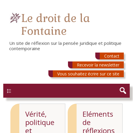
Le droit de la
Fontaine
Un site de réflexion sur la pensée juridique et politique
contemporaine
Contact
Recevoir la newsletter
Vous souhaitez écrire sur ce site
Menu
Vérité,
Eléments
politique
de
et
réflexions