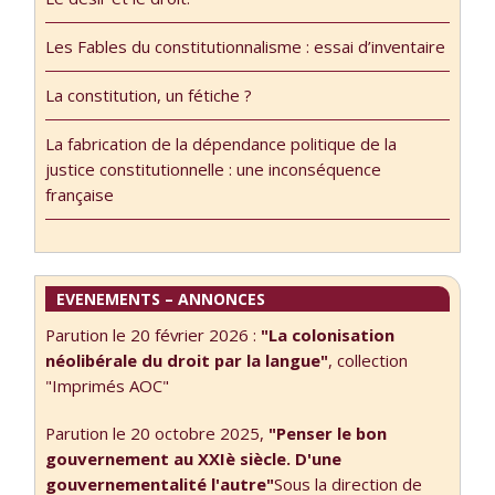
si vous les voulez
Professeur
subversifs,
Emérite,
Les Fables du constitutionnalisme : essai d’inventaire
prenez bien
Université d’Aix-
garde qu’ils ne
Marseille
La constitution, un fétiche ?
s’engluent pas
(thématique et
trop sur le
programme du
La fabrication de la dépendance politique de la
chemin de la
séminaire 2017-
justice constitutionnelle : une inconséquence
vérité. […] que de
2018 ici)
française
la vérité on ait …
EVENEMENTS – ANNONCES
Parution le 20 février 2026 :
"La colonisation
néolibérale du droit par la langue"
, collection
"Imprimés AOC"
Parution le 20 octobre 2025,
"Penser le bon
gouvernement au XXIè siècle. D'une
gouvernementalité l'autre"
Sous la direction de