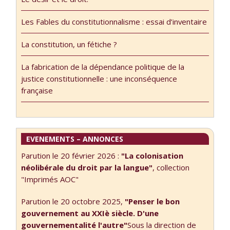
Directrice de
droit », séance
Recherche à
du 4 décembre
Les Fables du constitutionnalisme : essai d’inventaire
l’INRA – 1ère
2017, avec
séance de la
Catherine
La constitution, un fétiche ?
nouvelle année
Larrère,
du séminaire
Professeure
La fabrication de la dépendance politique de la
« Les usages du
Emerite,
justice constitutionnelle : une inconséquence
droit dans les
Université
française
recherches
Panthéon-
académiques en
Sorbonne
sciences
(thématique et
humaines et
programme du
EVENEMENTS – ANNONCES
sociales » le 6
séminaire 2017-
novembre 2017
2018 ici)
Parution le 20 février 2026 :
"La colonisation
(thématique et
néolibérale du droit par la langue"
, collection
programme du …
"Imprimés AOC"
Parution le 20 octobre 2025,
"Penser le bon
gouvernement au XXIè siècle. D'une
gouvernementalité l'autre"
Sous la direction de