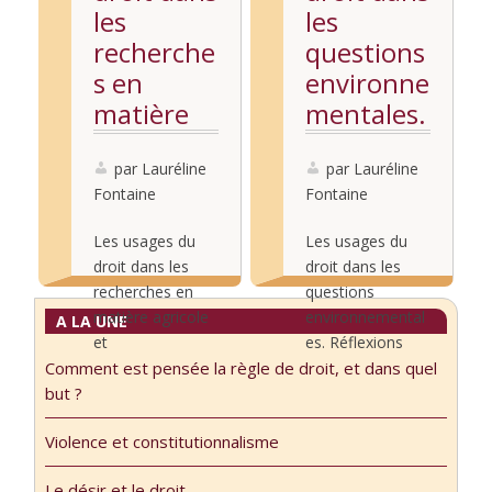
les
les
recherche
questions
s en
environne
matière
mentales.
agricole
Réflexions
et
par Lauréline
d’une
par Lauréline
Fontaine
Fontaine
environne
philosoph
mentale :
e » (Vidéo)
Les usages du
Les usages du
point de
droit dans les
droit dans les
vue d’une
recherches en
questions
matière agricole
environnemental
A LA UNE
juriste
et
es. Réflexions
(Vidéo)
Comment est pensée la règle de droit, et dans quel
environnemental
d’une
Lire la
Lire la
but ?
e : point de vue
philosophe »
suite...
suite...
d’une juriste,
(1/2) et (2/2)
Violence et constitutionnalisme
Isabelle
Séminaire « Les
Doussan,
usages du
Le désir et le droit.