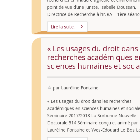
point de vue d’une juriste, Isabelle Doussan,
Directrice de Recherche à l’INRA – 1ère séanc
nouvelle année du séminaire « Les usages du 
Lire la suite...
dans les recherches académiques en sciences
humaines et …
« Les usages du droit dans 
recherches académiques e
sciences humaines et socia
par Lauréline Fontaine
« Les usages du droit dans les recherches
académiques en sciences humaines et sociale
Séminaire 2017/2018 La Sorbonne Nouvelle –
Doctorale 514 Séminaire conçu et animé par
Lauréline Fontaine et Yves-Edouard Le Bos L
séminaire invite des chercheurs issus de l’en