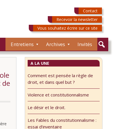
Contact
Recevoir la newsletter
Vous souhaitez écrire sur ce site
Entretiens
Archives
Invités
A LA UNE
ole
Comment est pensée la règle de
t de
droit, et dans quel but ?
Violence et constitutionnalisme
Le désir et le droit.
Les Fables du constitutionnalisme :
ière
essai d’inventaire