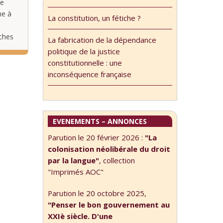
ne
he à
La constitution, un fétiche ?
rches
La fabrication de la dépendance
 le 6
politique de la justice
…
constitutionnelle : une
inconséquence française
EVENEMENTS – ANNONCES
Parution le 20 février 2026 :
"La
colonisation néolibérale du droit
par la langue"
, collection
"Imprimés AOC"
Parution le 20 octobre 2025,
"Penser le bon gouvernement au
XXIè siècle. D'une