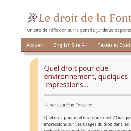
Le droit de la Fon
Un site de réflexion sur la pensée juridique et poli
Contact
Accueil
Textes et Etud
English Site
Quel droit pour quel
environnement, quelques
impressions…
par Lauréline Fontaine
Quel droit pour quel environnement ? Quelqu
impressions sur Les usages du droit dans les
recherches en matière agricole et environnem