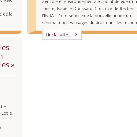
agricole et environnementale : point de vue d’u
juriste, Isabelle Doussan, Directrice de Recherc
e de la
l’INRA – 1ère séance de la nouvelle année du
droit
séminaire « Les usages du droit dans les reche
académiques en sciences humaines et sociales »
Lire la suite...
novembre 2017 (thématique et programme du 
les
n
les »
s »
 Ecole
e
semble