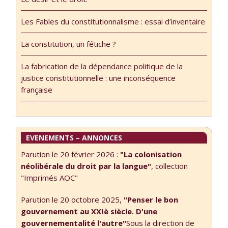
Pierre-Edouard
Tala, Batyah
Weill, sociologue,
Sierpinski et
Les Fables du constitutionnalisme : essai d’inventaire
Maître de
Marie-France
conférences à
Verdier. * Le droit
La constitution, un fétiche ?
L’université de
est un fait social,
Bretagne
une institution
La fabrication de la dépendance politique de la
Occidentale
humaine. Mais le
justice constitutionnelle : une inconséquence
(thématique et
prendre comme
française
programme du
un donné brut
séminaire 2017-
présente des
2018 ici)
difficultés, car …
EVENEMENTS – ANNONCES
Parution le 20 février 2026 :
"La colonisation
néolibérale du droit par la langue"
, collection
"Imprimés AOC"
Parution le 20 octobre 2025,
"Penser le bon
gouvernement au XXIè siècle. D'une
gouvernementalité l'autre"
Sous la direction de