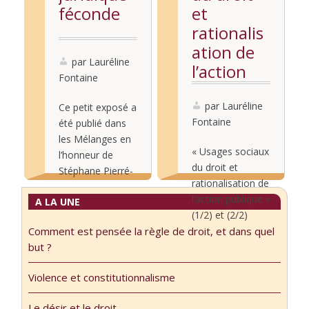
féconde
et
rationalis
ation de
par Lauréline
l’action
Fontaine
publique
(Vidéo)
par Lauréline
Ce petit exposé a
Fontaine
été publié dans
les Mélanges en
« Usages sociaux
l’honneur de
du droit et
Stéphane Pierré-
rationalisation de
Caps parus aux
Lire la
l’action publique »
A LA UNE
éditions
suite...
(1/2) et (2/2)
l’Harmattan en
Comment est pensée la règle de droit, et dans quel
Séminaire « Les
janvier 2024,
Lire la
but ?
usages du
coordonnés par
suite...
droit », séance
Arthur Braun,
Violence et constitutionnalisme
du 19 février
Elodie Daerdele,
2018, avec
Léonard Matala-
Le désir et le droit.