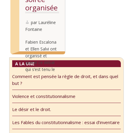
l’instabilité inédite
joué presque
organisée
de la Vème
sans
par
République,
discontinuer, et
l’essentiel est de
Mediapart
par Lauréline
qui reprendra
se questionner
Fontaine
certainement dès
sur la finalité de
les Olympiades
nos institutions.
Fabien Escalona
achevées. Les
Lauréline
et Ellen Salvi ont
politiques, les
Fontaine,
organisé et
journalistes et la
professeur de
animé ce débat
A LA UNE
plupart des «
droit public, qui a
qui s’est tenu le
experts »
…
Comment est pensée la règle de droit, et dans quel
28 septembre
politistes et
Lire la
but ?
dans l’auditorium
constitutionnalist
suite...
de la Maison de
es ont ainsi …
Violence et constitutionnalisme
l’Amérique latine.
Il y avait une
Le désir et le droit.
première table-
ronde autour de
Les Fables du constitutionnalisme : essai d’inventaire
4 universitaires et
une table ronde