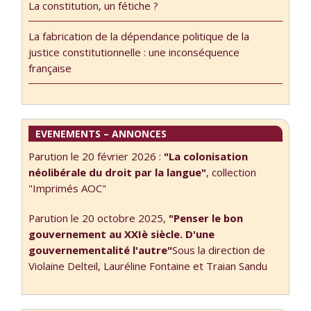
La constitution, un fétiche ?
autour de 4
députés du
La fabrication de la dépendance politique de la
groupe de la
justice constitutionnelle : une inconséquence
Nupes.
française
EVENEMENTS – ANNONCES
Parution le 20 février 2026 :
"La colonisation
néolibérale du droit par la langue"
, collection
"Imprimés AOC"
Parution le 20 octobre 2025,
"Penser le bon
gouvernement au XXIè siècle. D'une
gouvernementalité l'autre"
Sous la direction de
Violaine Delteil, Lauréline Fontaine et Traian Sandu