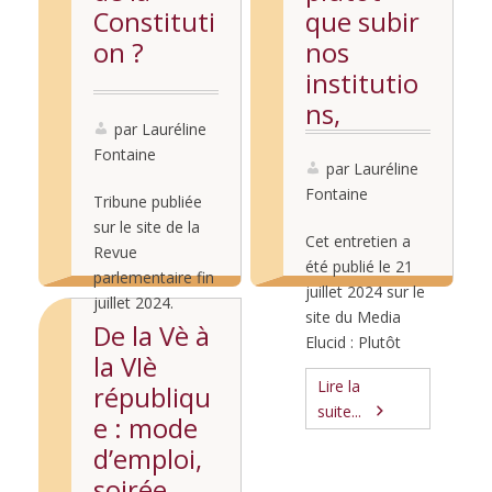
Constituti
que subir
on ?
nos
institutio
ns,
par Lauréline
entretien
Fontaine
sur le
par Lauréline
Fontaine
média
Tribune publiée
sur le site de la
Elucid
Cet entretien a
Revue
été publié le 21
parlementaire fin
juillet 2024 sur le
juillet 2024.
site du Media
Pendant
De la Vè à
Elucid : Plutôt
Lire la
plusieurs
la VIè
que se livrer à
suite...
semaines, le
Lire la
républiqu
l’exercice de
public français a
suite...
l’interprétation de
e : mode
été convié à un
la Constitution
d’emploi,
spectacle
ou de déplorer
politique qui s’est
soirée