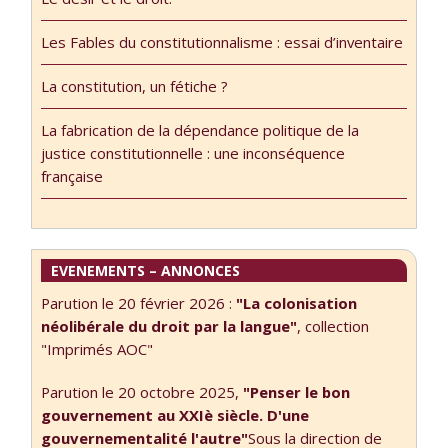
l’ensemble de ses
Les Fables du constitutionnalisme : essai d’inventaire
dimensions et
c’était donc une
La constitution, un fétiche ?
première. Il
ressort d’abord
La fabrication de la dépendance politique de la
de …
justice constitutionnelle : une inconséquence
française
EVENEMENTS – ANNONCES
Parution le 20 février 2026 :
"La colonisation
néolibérale du droit par la langue"
, collection
"Imprimés AOC"
Parution le 20 octobre 2025,
"Penser le bon
gouvernement au XXIè siècle. D'une
gouvernementalité l'autre"
Sous la direction de