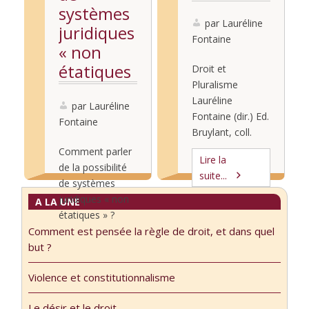
systèmes
par Lauréline
juridiques
Fontaine
« non
étatiques
Droit et
Pluralisme
»
Lauréline
par Lauréline
Fontaine (dir.) Ed.
Fontaine
Bruylant, coll.
Droit et Justice,
Comment parler
Lire la
n°76, 2008 Cet
de la possibilité
suite...
ouvrage est issu
de systèmes
d’un colloque qui
juridiques « non
A LA UNE
s’est tenu à
étatiques » ?
l’Université de
Comment est pensée la règle de droit, et dans quel
Eléments de
Lire la
Caen à la fin de
but ?
discussions et de
suite...
l’année 2006. Ce
réflexion autour
thème n’avait pas
Violence et constitutionnalisme
de l’ouvrage
été jusqu’à
Contributions à
présent pris dans
Le désir et le droit.