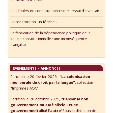
l’étude des
l’ensemble de ses
systèmes
Les Fables du constitutionnalisme : essai d’inventaire
dimensions et
juridiques
c’était donc une
autochtones et
La constitution, un fétiche ?
première. Il
coutumiers, paru
ressort d’abord
sous la direction
La fabrication de la dépendance politique de la
de …
de Guislain Otis,
justice constitutionnelle : une inconséquence
Presses de
française
l’Université de
Laval, 2018 Les
présentes
réflexions ont été
EVENEMENTS – ANNONCES
sollicitées par
Pauline Gervier,
Parution le 20 février 2026 :
"La colonisation
Maître de
néolibérale du droit par la langue"
, collection
conférences à
"Imprimés AOC"
l’Université …
Parution le 20 octobre 2025,
"Penser le bon
gouvernement au XXIè siècle. D'une
gouvernementalité l'autre"
Sous la direction de