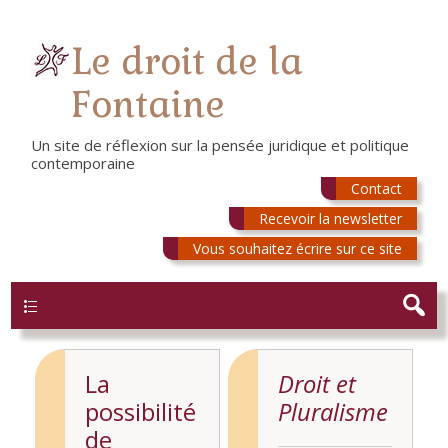
Le droit de la
Fontaine
Un site de réflexion sur la pensée juridique et politique
contemporaine
Contact
Recevoir la newsletter
Vous souhaitez écrire sur ce site
Menu
La
Droit et
possibilité
Pluralisme
de