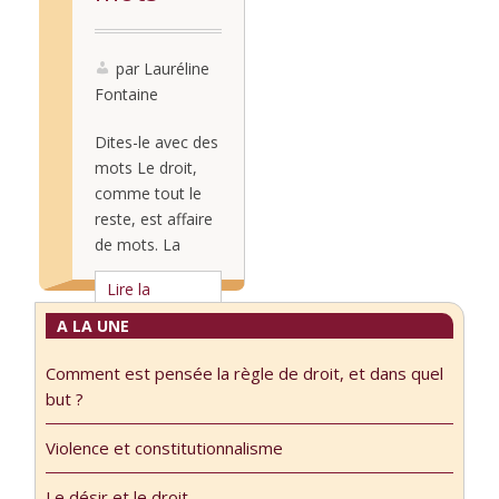
par Lauréline
Fontaine
Dites-le avec des
mots Le droit,
comme tout le
reste, est affaire
de mots. La
question la plus
Lire la
tentatrice est
suite...
celle de la
A LA UNE
possibilité ou non
Comment est pensée la règle de droit, et dans quel
de voir les
but ?
changements du
droit à travers les
Violence et constitutionnalisme
changements et
évolutions dans
Le désir et le droit.