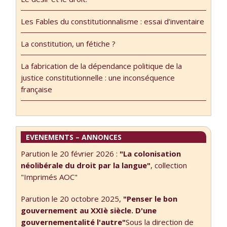
les mots et les
usages des mots.
Les Fables du constitutionnalisme : essai d’inventaire
La réponse est
sans doute
La constitution, un fétiche ?
positive, si on
n’oublie …
La fabrication de la dépendance politique de la
justice constitutionnelle : une inconséquence
française
EVENEMENTS – ANNONCES
Parution le 20 février 2026 :
"La colonisation
néolibérale du droit par la langue"
, collection
"Imprimés AOC"
Parution le 20 octobre 2025,
"Penser le bon
gouvernement au XXIè siècle. D'une
gouvernementalité l'autre"
Sous la direction de