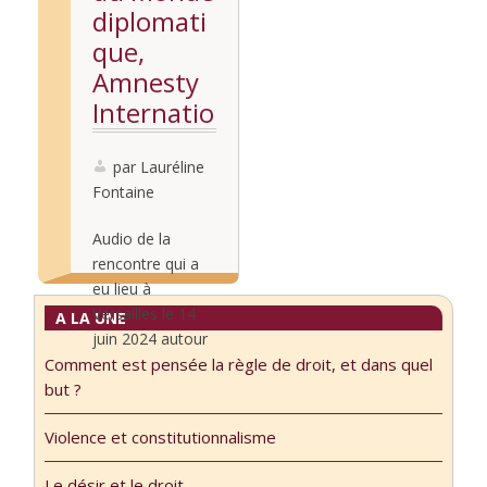
diplomati
que,
Amnesty
Internatio
nal et
France
par Lauréline
Fontaine
Terre
d’Asile
Audio de la
rencontre qui a
eu lieu à
Versailles le 14
A LA UNE
juin 2024 autour
Comment est pensée la règle de droit, et dans quel
de ce qu’il y a ou
Lire la
but ?
non à attendre
suite...
des droits et du
Violence et constitutionnalisme
juge,
constitutionnel
Le désir et le droit.