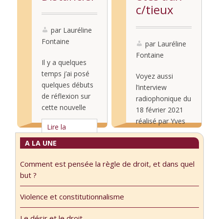
c/tieux
par Lauréline
Fontaine
par Lauréline
Fontaine
Il y a quelques
temps j’ai posé
Voyez aussi
quelques débuts
l’interview
de réflexion sur
radiophonique du
cette nouvelle
18 février 2021
sémantique qui
réalisé par Yves
Lire la
laisse à peine le
Glorian à partir
suite...
Lire la
souvenir de son
A LA UNE
de ce texte :
suite...
absence il y a
Interview
Comment est pensée la règle de droit, et dans quel
encore
Comme chacun
but ?
presqu’une année
sait, « cieux » est
: Notre père qui
le pluriel de
Violence et constitutionnalisme
êtes aux c/tieux.
« ciel ». La crise
J’en parle cette
sanitaire et les
Le désir et le droit.