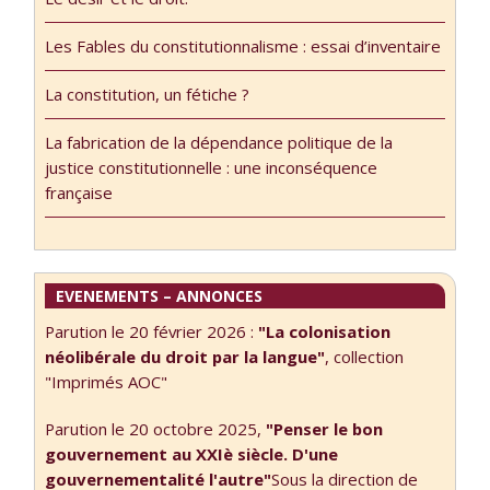
fois avec Yves
politiques qu’elle
Glorian,
justifie ont mis
Les Fables du constitutionnalisme : essai d’inventaire
journaliste et
en scène de
interviewer sur
nouveaux c/tieux
La constitution, un fétiche ?
Rdwa. Bonne
auxquels faire
écoute !
appel pour notre
La fabrication de la dépendance politique de la
Interview du 18 …
salut. Qu’il
justice constitutionnelle : une inconséquence
s’agisse de
française
« distanciel » ou
de …
EVENEMENTS – ANNONCES
Parution le 20 février 2026 :
"La colonisation
néolibérale du droit par la langue"
, collection
"Imprimés AOC"
Parution le 20 octobre 2025,
"Penser le bon
gouvernement au XXIè siècle. D'une
gouvernementalité l'autre"
Sous la direction de