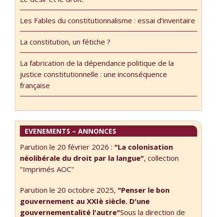
fois avec Yves
Glorian,
Les Fables du constitutionnalisme : essai d’inventaire
journaliste et
interviewer sur
La constitution, un fétiche ?
Rdwa. Bonne
écoute !
La fabrication de la dépendance politique de la
Interview du 18 …
justice constitutionnelle : une inconséquence
française
EVENEMENTS – ANNONCES
Parution le 20 février 2026 :
"La colonisation
néolibérale du droit par la langue"
, collection
"Imprimés AOC"
Parution le 20 octobre 2025,
"Penser le bon
gouvernement au XXIè siècle. D'une
gouvernementalité l'autre"
Sous la direction de