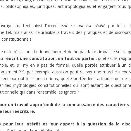
es, philosophiques, juridiques, anthropologiques et engagent tous q
ouvrage mettent ainsi l’accent
sur ce qui est révélé
par le « di
 tel, mais aussi celui lisible à travers des pratiques et de discours
 constitutionnels.
le et le récit constitutionnel permet de ne pas faire l’impasse sur la 
ou réécrit une constitution, en tout ou partie
: quel est le rappo
ple, et, s’il n’y en a pas de formel, quelle portée attribuer à un d
t vraiment ? Si par exemple aussi on peut relever une marche inexor
nt partout les constitutions, quelle portée leur attribuer qui ne s
rer des mythologies constitutionnelles qui sont autant de question
tionnelle qui dans l’ensemble les ignore ?
our un travail approfondi de la connaissance des caractères 
e leur réécriture.
 pour leur intérêt et leur apport à la question de la disc
ras, Paul Jorion, Marc Abélès, etc..