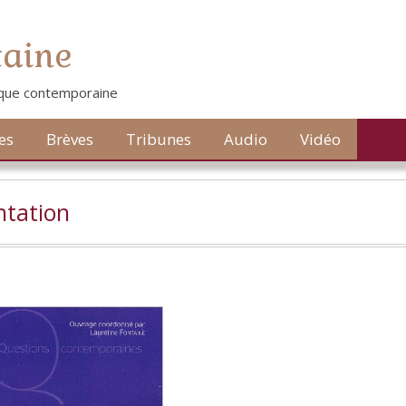
taine
tique contemporaine
es
Brèves
Tribunes
Audio
Vidéo
ntation