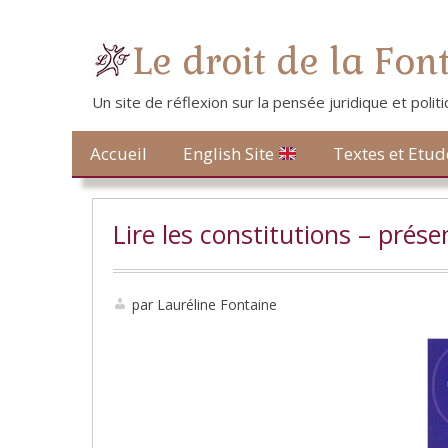
Le droit de la Fon
Un site de réflexion sur la pensée juridique et poli
Contact
Accueil
Textes et Etud
English Site
Lire les constitutions – prése
par Lauréline Fontaine