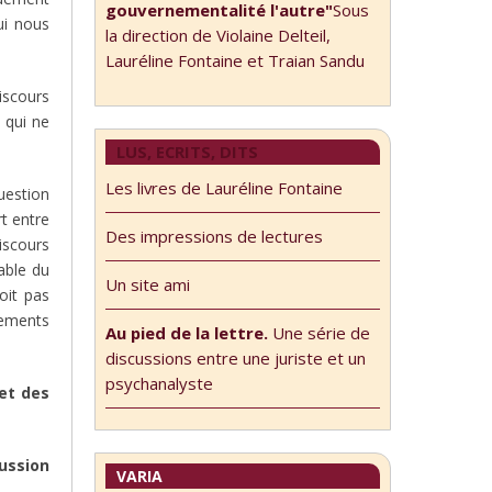
gouvernementalité l'autre"
Sous
ui nous
la direction de Violaine Delteil,
Lauréline Fontaine et Traian Sandu
scours
 qui ne
LUS, ECRITS, DITS
Les livres de Lauréline Fontaine
question
rt entre
Des impressions de lectures
iscours
able du
Un site ami
oit pas
nements
Au pied de la lettre.
Une série de
discussions entre une juriste et un
psychanalyste
et des
ussion
VARIA