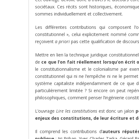
sociétaux. Ces récits sont historiques, économiqu
sommes individuellement et collectivement.
Les différentes contributions qui composent l’
constitutionnel », celui explicitement nommé comme
reçoivent
a priori
pas cette qualification de discours
Mettre en lien la technique juridique constitutionnel
de
ce que l’on fait réellement lorsqu’on écrit 
le constitutionnalisme et le colonialisme par exem
constitutionnel qui ni ne l’empêche ni ne le perme
système capitaliste indépendamment de ce que dise
particulièrement limitée ? Si encore on peut repé
philosophiques, comment penser l’ingénierie constitu
L’ouvrage
Lire les constitutions
est donc un jalon
p
enjeux des constitutions, de leur écriture et d
Il comprend les contributions d’
auteurs réputés
publique
: Jiri Priban, Yves-Charles Zarka, Gérard B