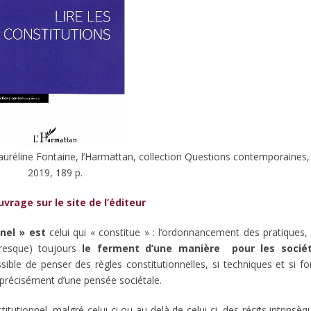
uréline Fontaine, l’Harmattan, collection Questions contemporaines, 
2019, 189 p.
ouvrage sur le site de l’éditeur
nnel » est
celui qui « constitue » : l’ordonnancement des pratiques, q
presque) toujours
le ferment d’une manière pour les socié
ible de penser des règles constitutionnelles, si techniques et si fo
s précisément d’une pensée sociétale.
itutionnel, malgré celui-ci ou au-delà de celui-ci, des récits intrins