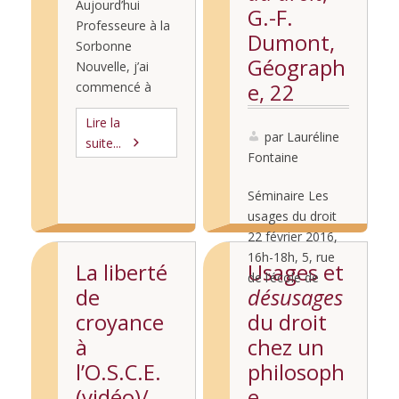
Aujourd’hui
G.-F.
Professeure à la
Dumont,
Sorbonne
Géograph
Nouvelle, j’ai
commencé à
e, 22
enseigner dans
février
Lire la
les facultés de
2016
par Lauréline
suite...
droit en France
Fontaine
en 1994, en
passant par les
Séminaire Les
université de
usages du droit
Cergy-Pontoise,
22 février 2016,
Paris 1
16h-18h, 5, rue
La liberté
Usages et
Panthéon-
de l’école de
Sorbonne,
de
désusages
médecine (75005
Orléans et Caen.
Lire la
croyance
du droit
Paris), salle 16 :
Autrice de
suite...
avec Gérard-
à
chez un
plusieurs
François
l’O.S.C.E.
philosoph
ouvrages
Dumont,
(vidéo)/
e
mettant l’étude