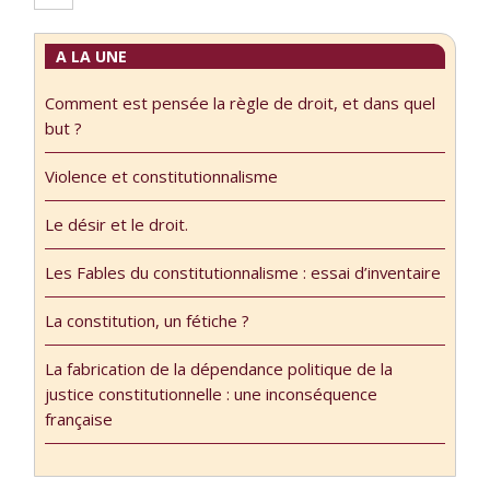
fondées sur les
en rien de ce qui
compétences et
arrive vraiment.
A LA UNE
les qualités
Lorsque fin 2012
supposées
je fais paraître «
Comment est pensée la règle de droit, et dans quel
uniques des
Qu’est-ce qu’un
but ?
personnes
grand juriste ?
considérées,
Violence et constitutionnalisme
Essai sur les
offrant ainsi tous
juristes et la
les atours de la
Le désir et le droit.
pensée juridique
légitimité. Une
contemporaine »,
légitimité
Les Fables du constitutionnalisme : essai d’inventaire
j’entends faire, …
particulièrement
La constitution, un fétiche ?
bien circonscrite,
cela dit. Pour être
La fabrication de la dépendance politique de la
nommé à …
justice constitutionnelle : une inconséquence
française