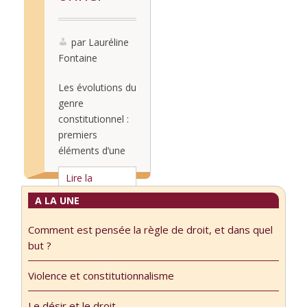
par Lauréline
Fontaine
Les évolutions du
genre
constitutionnel :
premiers
éléments d’une
« radiographie »
Lire la
engagée par
suite...
Lauréline
A LA UNE
Fontaine
Comment est pensée la règle de droit, et dans quel
Avertissement :
but ?
ce texte avait été
conçu
Violence et constitutionnalisme
initialement pour
la revue Droit et
Le désir et le droit.