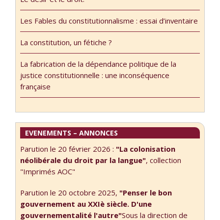
Littérature n°2.
J’ai été un peu
Les Fables du constitutionnalisme : essai d’inventaire
attristée de ne
pas recevoir
La constitution, un fétiche ?
l’autorisation de
publier ce texte
La fabrication de la dépendance politique de la
sur
justice constitutionnelle : une inconséquence
ledroitdelafontain
française
e.fr dont la
vocation certes
est d’être un
espace de
EVENEMENTS – ANNONCES
déploiement
d’une …
Parution le 20 février 2026 :
"La colonisation
néolibérale du droit par la langue"
, collection
"Imprimés AOC"
Parution le 20 octobre 2025,
"Penser le bon
gouvernement au XXIè siècle. D'une
gouvernementalité l'autre"
Sous la direction de