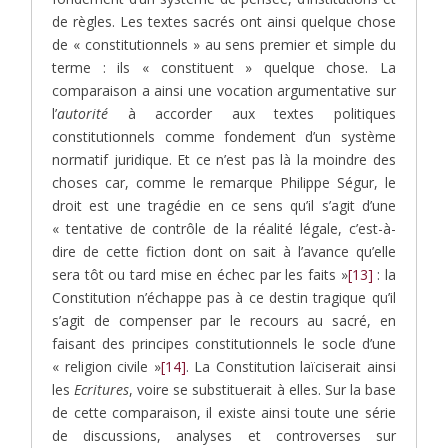
de règles. Les textes sacrés ont ainsi quelque chose
de « constitutionnels » au sens premier et simple du
terme : ils « constituent » quelque chose. La
comparaison a ainsi une vocation argumentative sur
l’
autorité
à accorder aux textes politiques
constitutionnels comme fondement d’un système
normatif juridique. Et ce n’est pas là la moindre des
choses car, comme le remarque Philippe Ségur, le
droit est une tragédie en ce sens qu’il s’agit d’une
« tentative de contrôle de la réalité légale, c’est-à-
dire de cette fiction dont on sait à l’avance qu’elle
sera tôt ou tard mise en échec par les faits »
[13]
: la
Constitution n’échappe pas à ce destin tragique qu’il
s’agit de compenser par le recours au sacré, en
faisant des principes constitutionnels le socle d’une
« religion civile »
[14]
. La Constitution laïciserait ainsi
les
Ecritures
, voire se substituerait à elles. Sur la base
de cette comparaison, il existe ainsi toute une série
de discussions, analyses et controverses sur