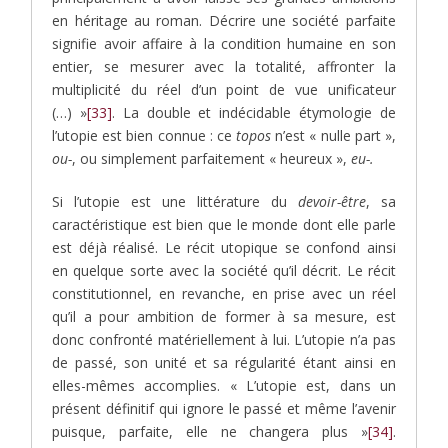
en héritage au roman. Décrire une société parfaite
signifie avoir affaire à la condition humaine en son
entier, se mesurer avec la totalité, affronter la
multiplicité du réel d’un point de vue unificateur
(…) »
[33]
. La double et indécidable étymologie de
l’utopie est bien connue : ce
topos
n’est « nulle part »,
ou-
, ou simplement parfaitement « heureux »,
eu-.
Si l’utopie est une littérature du
devoir-être
, sa
caractéristique est bien que le monde dont elle parle
est déjà réalisé. Le récit utopique se confond ainsi
en quelque sorte avec la société qu’il décrit. Le récit
constitutionnel, en revanche, en prise avec un réel
qu’il a pour ambition de former à sa mesure, est
donc confronté matériellement à lui. L’utopie n’a pas
de passé, son unité et sa régularité étant ainsi en
elles-mêmes accomplies. « L’utopie est, dans un
présent définitif qui ignore le passé et même l’avenir
puisque, parfaite, elle ne changera plus »
[34]
.