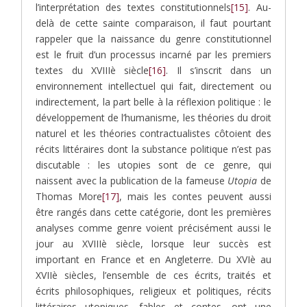
l’interprétation des textes constitutionnels
[15]
. Au-
delà de cette sainte comparaison, il faut pourtant
rappeler que la naissance du genre constitutionnel
est le fruit d’un processus incarné par les premiers
textes du XVIIIè siècle
[16]
. Il s’inscrit dans un
environnement intellectuel qui fait, directement ou
indirectement, la part belle à la réflexion politique : le
développement de l’humanisme, les théories du droit
naturel et les théories contractualistes côtoient des
récits littéraires dont la substance politique n’est pas
discutable : les utopies sont de ce genre, qui
naissent avec la publication de la fameuse
Utopia
de
Thomas More
[17]
, mais les contes peuvent aussi
être rangés dans cette catégorie, dont les premières
analyses comme genre voient précisément aussi le
jour au XVIIIè siècle, lorsque leur succès est
important en France et en Angleterre. Du XVIè au
XVIIè siècles, l’ensemble de ces écrits, traités et
écrits philosophiques, religieux et politiques, récits
littéraires utopiques, fables et contes, ont une