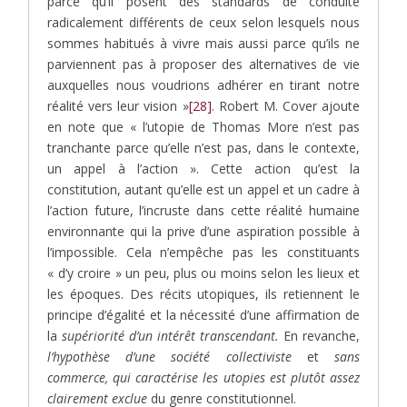
parce qu’il posent des standards de conduite
radicalement différents de ceux selon lesquels nous
sommes habitués à vivre mais aussi parce qu’ils ne
parviennent pas à proposer des alternatives de vie
auxquelles nous voudrions adhérer en tirant notre
réalité vers leur vision »
[28]
. Robert M. Cover ajoute
en note que « l’utopie de Thomas More n’est pas
tranchante parce qu’elle n’est pas, dans le contexte,
un appel à l’action ». Cette action qu’est la
constitution, autant qu’elle est un appel et un cadre à
l’action future, l’incruste dans cette réalité humaine
environnante qui la prive d’une aspiration possible à
l’impossible. Cela n’empêche pas les constituants
« d’y croire » un peu, plus ou moins selon les lieux et
les époques. Des récits utopiques, ils retiennent le
principe d’égalité et la nécessité d’une affirmation de
la
supériorité d’un intérêt transcendant.
En revanche,
l’hypothèse d’une société collectiviste
et
sans
commerce, qui caractérise les utopies est plutôt assez
clairement exclue
du genre constitutionnel.