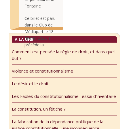
Cette étude
et compétences
Fontaine
paraît dans
des juges
l’ouvrage dirigé
influaient sur la
Ce billet est paru
par Elina Lemaire
qualité des
dans le Club de
et Thomas
décisions qu’ils
Médiapart le 18
Perroud, Le
rendent ? …
février 2022. Il
A LA UNE
Conseil
précède la
constitutionnel à
Comment est pensée la règle de droit, et dans quel
tribune parue sur
Lire la
l’épreuve de la
but ?
le site du journal
suite...
déontologie …
Libération le 25
Violence et constitutionnalisme
février 2022 Enfin
ça se voit !
Le désir et le droit.
Depuis tant
d’années que les
Les Fables du constitutionnalisme : essai d’inventaire
autorités en
charge de
La constitution, un fétiche ?
nommer les
membres du
La fabrication de la dépendance politique de la
Conseil
justice constitutionnelle : une inconséquence