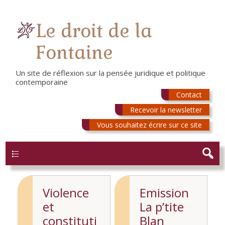
Le droit de la
Fontaine
Un site de réflexion sur la pensée juridique et politique
contemporaine
Contact
Recevoir la newsletter
Vous souhaitez écrire sur ce site
Menu
Violence
Emission
et
La p’tite
constituti
Blan