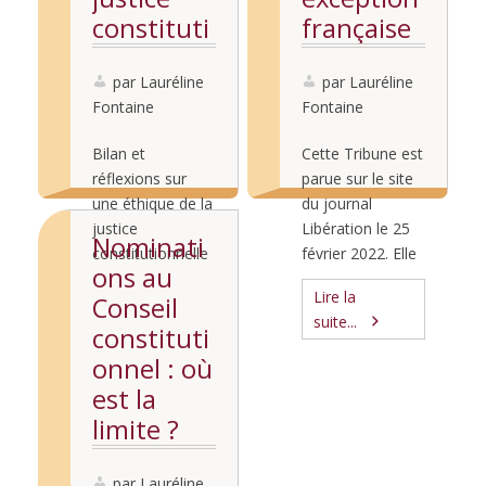
le 6 février 2025.
constituti
française
Imaginaire et
onnelle
réalité du
par Lauréline
par Lauréline
constitutionnalis
Fontaine
Fontaine
me au prisme de
la violence par
Bilan et
Cette Tribune est
Lauréline
réflexions sur
parue sur le site
Fontaine Le droit
une éthique de la
du journal
constitutionnel
justice
Libération le 25
charrie un
Nominati
constitutionnelle
février 2022. Elle
ensemble …
ons au
à la lumière de ce
fait suite au billet
Lire la
Lire la
Conseil
qu’en font et de
publié sur le blog
suite...
suite...
ce qu’en disent
de Mediapart le
constituti
ses acteurs. Que
18 février 2022,
onnel : où
doit-on attendre
Nominations au
est la
d’une réforme –
Conseil
limite ?
nécessaire – du
constitutionnel :
conseil
où est la limite ?
constitutionnel ?
Et si les qualités
par Lauréline