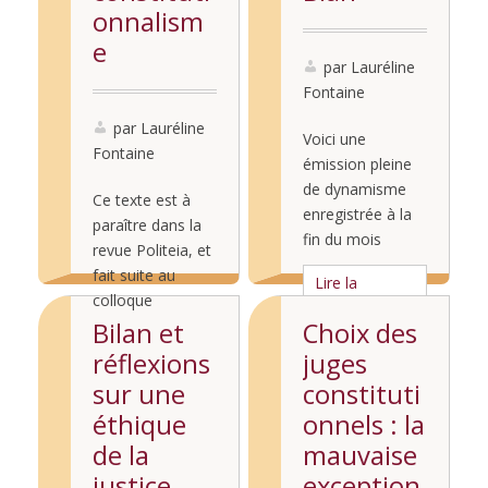
onnalism
e
par Lauréline
Fontaine
par Lauréline
Voici une
Fontaine
émission pleine
de dynamisme
Ce texte est à
enregistrée à la
paraître dans la
fin du mois
revue Politeia, et
d’août 2023 et
fait suite au
Lire la
diffusée à partir
colloque
suite...
du mois
organisé par
Bilan et
Choix des
d’octobre sur
Lire la
Diane Boisseau
réflexions
juges
différentes ondes
suite...
et Guilhem Baldy
sur une
constituti
locales, en
à l’Université de
France mais pas
éthique
onnels : la
Lyon III sur « La
seulement !
de la
mauvaise
violence en droit
Bonne écoute
constitutionnel »
justice
exception